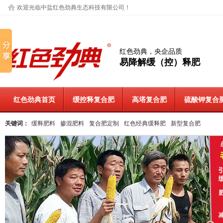
欢迎光临中盐红色劲典生态科技有限公司！
红色劲典，央企品质
易降解缓（控）释肥
红色劲典首页
缓控释复合肥
高塔复合肥
硫酸钾复合
关键词：
缓释肥料
掺混肥料
复合肥定制
红色经典缓释肥
新型复合肥