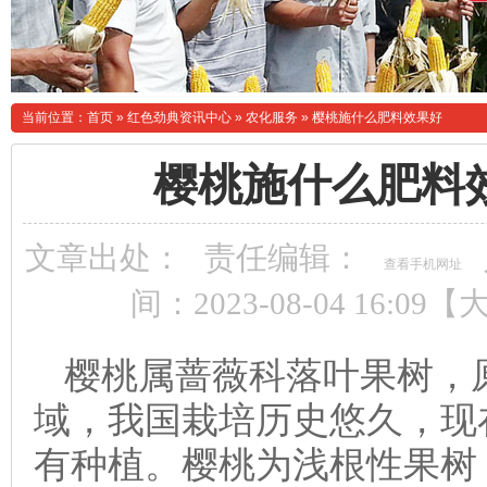
当前位置：
首页
»
红色劲典资讯中心
»
农化服务
»
樱桃施什么肥料效果好
樱桃施什么肥料
文章出处：
责任编辑：
查看手机网址
间：2023-08-04 16:09【
樱桃属蔷薇科落叶果树，
域，我国栽培历史悠久，现
有种植。樱桃为浅根性果树