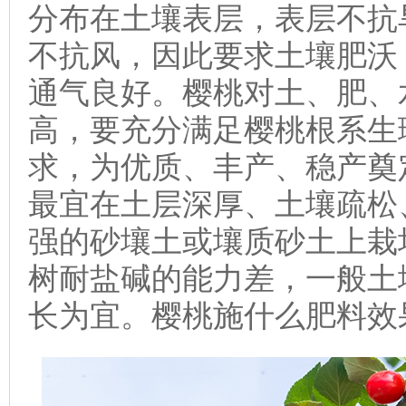
分布在土壤表层，表层不抗
不抗风，因此要求土壤肥沃
通气良好。樱桃对土、肥、
高，要充分满足樱桃根系生
求，为优质、丰产、稳产奠
最宜在土层深厚、土壤疏松
强的砂壤土或壤质砂土上栽
树耐盐碱的能力差，一般土壤ph
长为宜。樱桃施什么肥料效