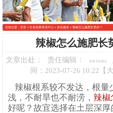
当前位置：
首页
»
红色劲典资讯中心
»
农化服务
»
辣椒怎么施肥长势好？
辣椒怎么施肥长
文章出处：
责任编辑：
查看手机网址
间：2023-07-26 10:22【
辣椒根系较不发达，根量
浅，不耐旱也不耐涝，
辣椒
好呢？
故宜选择在土层深厚