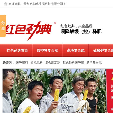
欢迎光临中盐红色劲典生态科技有限公司！
红色劲典，央企品质
易降解缓（控）释肥
红色劲典首页
缓控释复合肥
高塔复合肥
硫酸钾复合
关键词：
缓释肥料
掺混肥料
复合肥定制
红色经典缓释肥
新型复合肥