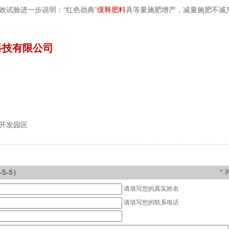
效试验进一步说明：“红色劲典”
缓释肥料
具等量施肥增产，减量施肥不减
技有限公司
开发园区
5-5）
*
请填写您的真实姓名
请填写您的联系电话