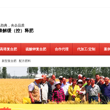
色劲典，央企品质
降解缓（控）释肥
高塔复合肥
硫酸钾复合肥
合作代理
代加工/定制
案例
新型复合肥
配方肥料