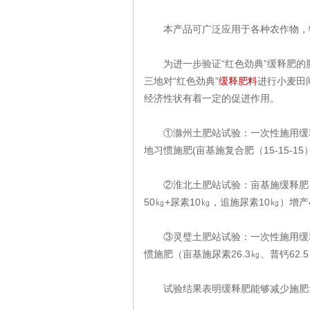
本产品可广泛应用于各种农作物，
为进一步验证“红色劲典”缓释肥的
三地对“红色劲典”
缓释肥料
进行小麦田
经济性状有着一定的促进作用。
①滁州土肥站试验：一次性施用缓释肥
地习惯施肥(亩基施复合肥（15-15-15
②淮北土肥站试验：亩基施缓释肥（24
50㎏+尿素10㎏，追施尿素10㎏）增产4
③灵璧土肥站试验：一次性施用缓释肥
惯施肥（亩基施尿素26.3㎏、普钙62.
试验结果表明缓释肥能够减少施肥