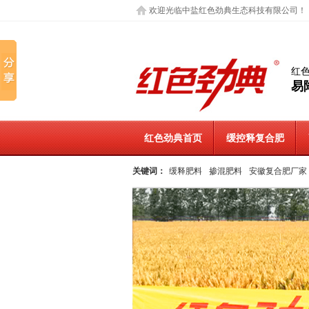
欢迎光临中盐红色劲典生态科技有限公司！
红
易
红色劲典首页
缓控释复合肥
关键词：
缓释肥料
掺混肥料
安徽复合肥厂家