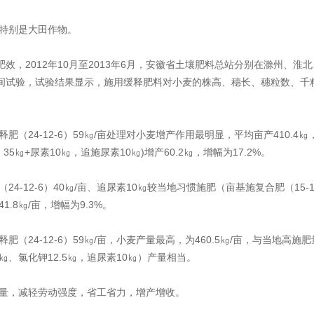
特别是大田作物。
肥效，2012年10月至2013年6月，安徽省土壤肥料总站分别在滁州、淮
间试验，试验结果显示，施用缓释肥料对小麦的株高、穗长、穗粒数、千
（24-12-6）59㎏/亩处理对小麦增产作用最明显，平均亩产410.4㎏
）35㎏+尿素10㎏，追施尿素10㎏)增产60.2㎏，增幅为17.2%。
-12-6）40㎏/亩、追尿素10㎏较当地习惯施肥（亩基施复合肥（15-15
1.8㎏/亩，增幅为9.3%。
（24-12-6）59㎏/亩，小麦产量最高，为460.5㎏/亩，与当地高施
5㎏、氯化钾12.5㎏，追尿素10㎏）产量相当。
量，减轻劳动强度，省工省力，增产增收。