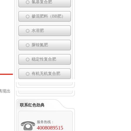
氯基复合肥
掺混肥料（BB肥）
水溶肥
脲铵氮肥
稳定性复合肥
有机无机复合肥
表现出
联系红色劲典
服务热线：
4008089515