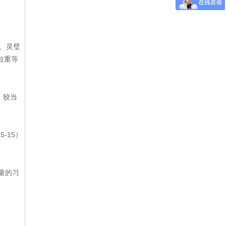
北、灵璧
粒重等
，较当
-15）
肥量的习