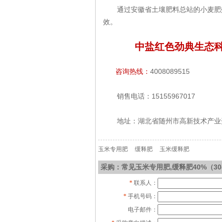
通过安徽省土壤肥料总站的小麦肥
效。
中盐红色劲典生态科
咨询热线：
4008089515
销售电话：15155967017
地址：湖北省随州市高新技术产业
玉米专用肥
缓释肥
玉米缓释肥
采购：常见玉米专用肥,缓释肥40%（30-
*
联系人：
*
手机号码：
电子邮件：