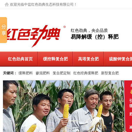
欢迎光临中盐红色劲典生态科技有限公司！
红色劲典，央企品质
易降解缓（控）释肥
红色劲典首页
缓控释复合肥
高塔复合肥
硫酸钾复合
关键词：
缓释肥料
掺混肥料
复合肥定制
红色经典缓释肥
新型复合肥