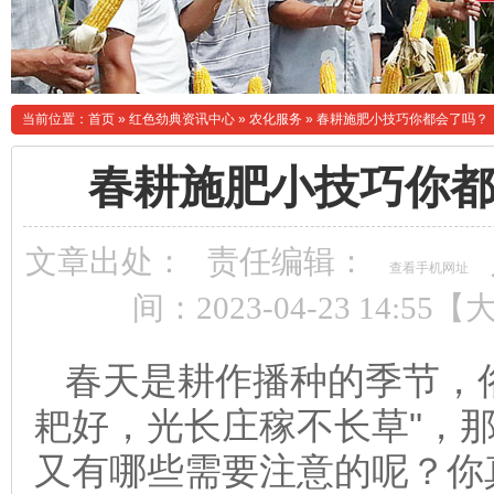
当前位置：
首页
»
红色劲典资讯中心
»
农化服务
»
春耕施肥小技巧你都会了吗？
春耕施肥小技巧你
文章出处：
责任编辑：
查看手机网址
间：2023-04-23 14:55【
春天是耕作播种的季节，
耙好，光长庄稼不长草"，
又有哪些需要注意的呢？你