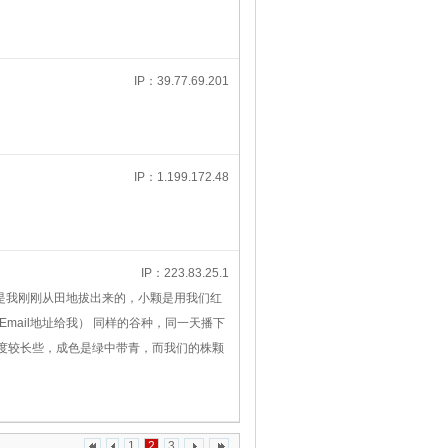
IP：39.77.69.201
IP：1.199.172.48
IP：223.83.25.1
是我刚刚从田地拔出来的，小颗是用我们红
mail地址给我） 同样的谷种，同一天播下
长度较长些，成色是绿中带青，而我们的株颗
1
2
3