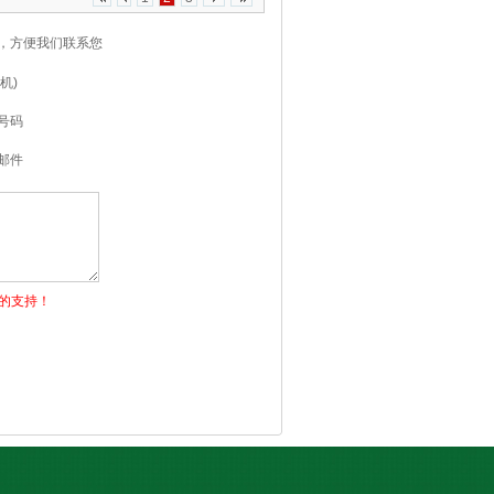
，方便我们联系您
机)
号码
邮件
的支持！