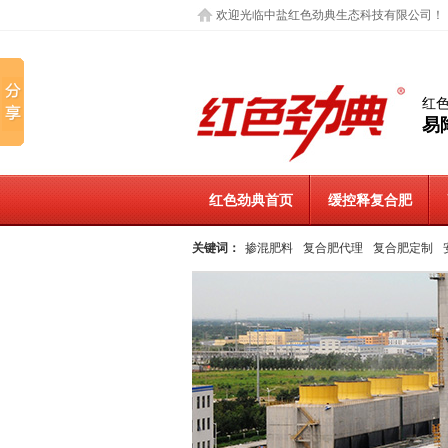
欢迎光临中盐红色劲典生态科技有限公司！
红
易
红色劲典首页
缓控释复合肥
关键词：
掺混肥料
复合肥代理
复合肥定制