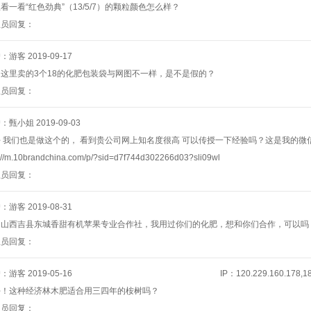
看一看“红色劲典”（13/5/7）的颗粒颜色怎么样？
理员回复：
户：游客
2019-09-17
这里卖的3个18的化肥包装袋与网图不一样，是不是假的？
理员回复：
户：甄小姐
2019-09-03
 我们也是做这个的， 看到贵公司网上知名度很高 可以传授一下经验吗？这是我的微信：
p://m.10brandchina.com/p/?sid=d7f744d302266d03?sli09wl
理员回复：
户：游客
2019-08-31
是山西吉县东城香甜有机苹果专业合作社，我用过你们的化肥，想和你们合作，可以吗
理员回复：
户：游客
2019-05-16
IP：120.229.160.178,18
好！这种经济林木肥适合用三四年的桉树吗？
理员回复：