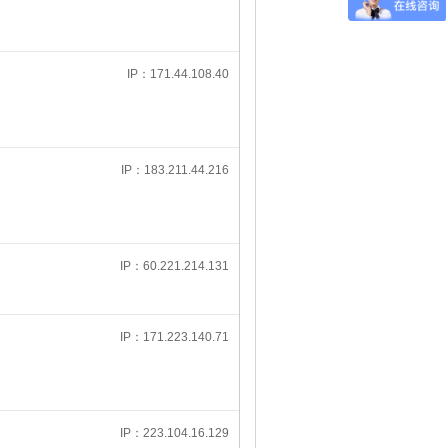
IP：171.44.108.40
IP：183.211.44.216
IP：60.221.214.131
IP：171.223.140.71
IP：223.104.16.129