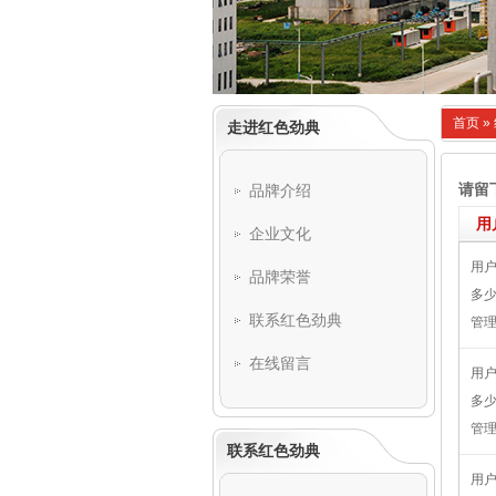
首页
»
走进红色劲典
请留
品牌介绍
用
企业文化
用
品牌荣誉
多
联系红色劲典
管
在线留言
用
多
管
联系红色劲典
用