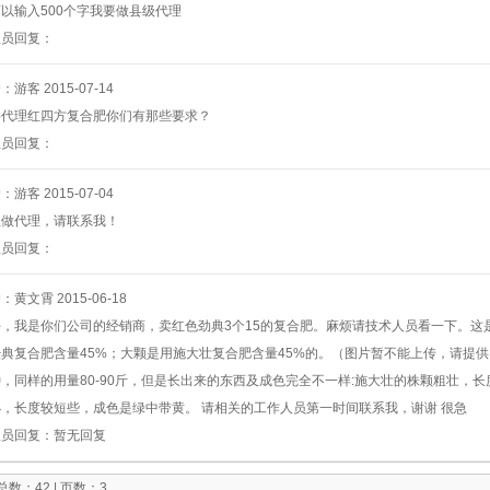
以输入500个字我要做县级代理
理员回复：
户：游客
2015-07-14
要代理红四方复合肥你们有那些要求？
理员回复：
户：游客
2015-07-04
想做代理，请联系我！
理员回复：
户：黄文霄
2015-06-18
好，我是你们公司的经销商，卖红色劲典3个15的复合肥。麻烦请技术人员看一下。这
典复合肥含量45%；大颗是用施大壮复合肥含量45%的。（图片暂不能上传，请提供E
，同样的用量80-90斤，但是长出来的东西及成色完全不一样:施大壮的株颗粗壮，
小，长度较短些，成色是绿中带黄。 请相关的工作人员第一时间联系我，谢谢 很急
理员回复：
暂无回复
数：42 | 页数：3