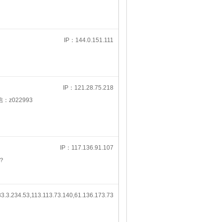
IP：144.0.151.111
IP：121.28.75.218
z022993
IP：117.136.91.107
？
3.3.234.53,113.113.73.140,61.136.173.73