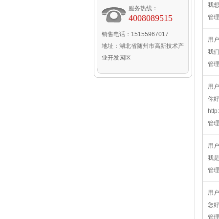
我想
服务热线：
4008089515
管
销售电话：15155967017
用
地址：湖北省随州市高新技术产
我们
业开发园区
管
用
你好
htt
管
用
我
管
用
您
管