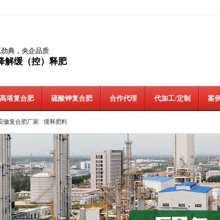
色劲典，央企品质
降解缓（控）释肥
高塔复合肥
硫酸钾复合肥
合作代理
代加工/定制
案例
安徽复合肥厂家
缓释肥料