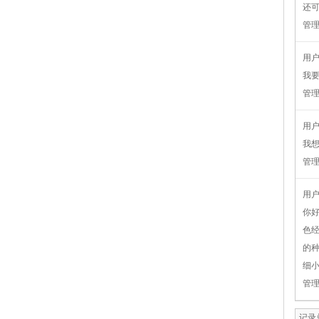
还可
管
用
我
管
用
我
管
用
你
色经
的种
细
管
记录总