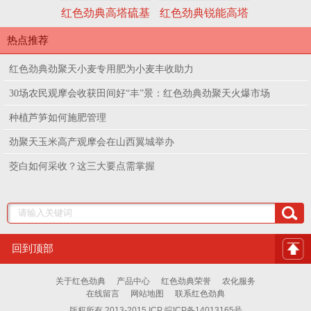
红色劲典高塔硫基
红色劲典锐能高塔
红色劲典水
全水溶复合肥料
硫基全水溶复合肥
肥41%（25-
热点推荐
50%（15-5-30）
料51%（17-17-
（加硼）丰
红色劲典劲聚天小麦专用肥为小麦丰收助力
17）
30场农民观摩会收获田间好“丰”景：红色劲典劲聚天火爆市场
种植芦笋如何施肥管理
劲聚天玉米高产观摩会在山西翼城举办
茭白如何采收？这三大要点需掌握
回到顶部
关于红色劲典
产品中心
红色劲典荣誉
农化服务
在线留言
网站地图
联系红色劲典
版权所有 2013-2015 ICP 皖ICP备14013165号