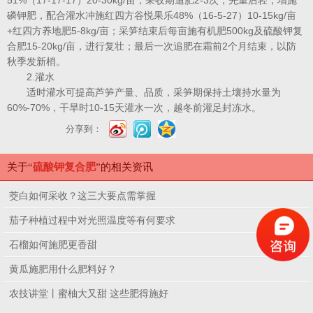
51%（17-17-17）20-30kg/亩；采收期追肥2-3次，先重后轻，增施
磷钾肥，配合灌水冲施红四方谷悦果乐48%（16-5-27）10-15kg/亩
+红四方养地肥5-8kg/亩；采笋结束后每亩施有机肥500kg及硫酸钾复
合肥15-20kg/亩，进行复壮；最后一次追肥在霜前2个月结束，以防
秋季发新梢。
2.灌水
适时灌水可提高芦笋产量、品质，采笋期保持土壤持水量为
60%-70%，干旱时10-15天灌水一次，越冬前灌足封冻水。
分享到：
关于“
硫酸钾复合肥
”的相关资讯
茭白如何采收？这三大要点需掌握
茄子种植过程中对光照温度等有何要求
石榴如何施肥更香甜
黄瓜施肥用什么肥料好？
农技讲堂丨蜜柚大又甜 这些肥得施好